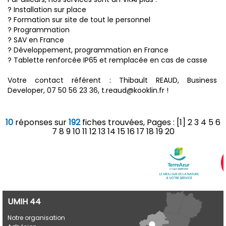
? Installation sur place
? Formation sur site de tout le personnel
? Programmation
? SAV en France
? Développement, programmation en France
? Tablette renforcée IP65 et remplacée en cas de casse
Votre contact référent : Thibault REAUD, Business
Developer, 07 50 56 23 36, t.reaud@kooklin.fr !
10
réponses sur
192
fiches trouvées, Pages : [1]
2
3
4
5
6
7
8
9
10
11
12
13
14
15
16
17
18
19
20
UMIH 44
Notre organisation