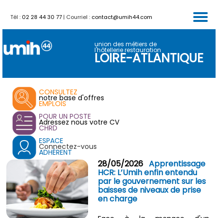
Tél :
02 28 44 30 77
| Courriel :
contact@umih44.com
FORMATIONS
PARTENAIRES
CALENDRIER
ACTUALITES
SERVICES
ACCUEIL
VENTES
union des métiers de
l'hôtellerie restauration
LOIRE-ATLANTIQUE
CONSULTEZ
notre base d'offres
EMPLOIS
POUR UN POSTE
Adressez nous votre CV
CHRD
ESPACE
Connectez-vous
ADHÉRENT
28/05/2026
Apprentissage
HCR: L’Umih enfin entendu
par le gouvernement sur les
baisses de niveaux de prise
en charge