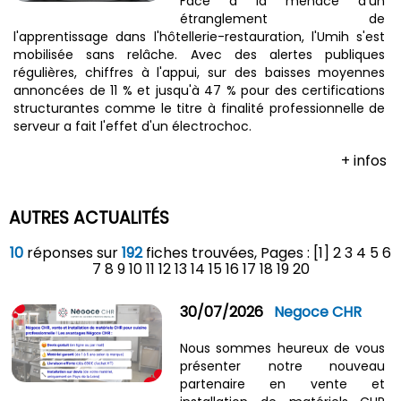
Face à la menace d'un
étranglement de
l'apprentissage dans l'hôtellerie-restauration, l'Umih s'est
mobilisée sans relâche. Avec des alertes publiques
régulières, chiffres à l'appui, sur des baisses moyennes
annoncées de 11 % et jusqu'à 47 % pour des certifications
structurantes comme le titre à finalité professionnelle de
serveur a fait l'effet d'un électrochoc.
+ infos
AUTRES ACTUALITÉS
10
réponses sur
192
fiches trouvées, Pages : [1]
2
3
4
5
6
7
8
9
10
11
12
13
14
15
16
17
18
19
20
30/07/2026
Negoce CHR
Nous sommes heureux de vous
présenter notre nouveau
partenaire en vente et