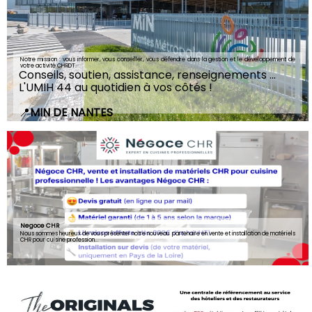
Notre mission : vous informer, vous conseiller, vous défendre dans la gestion et le développement de
votre activité CHRDT.
Conseils, soutien, assistance, renseignements ...
L'UMIH 44 au quotidien à vos côtés !
📍
MIN DE NANTES
Negoce CHR
Nous sommes heureux de vous présenter notre nouveau partenaire en vente et installation de matériels
CHR pour cuisine profession...