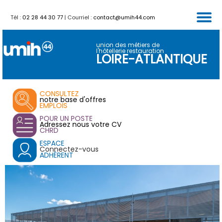
Tél :
02 28 44 30 77
| Courriel :
contact@umih44.com
FORMATIONS
PARTENAIRES
CALENDRIER
ACTUALITES
SERVICES
ACCUEIL
VENTES
union des métiers de
l'hôtellerie restauration
LOIRE-ATLANTIQUE
CONSULTEZ
notre base d'offres
EMPLOIS
POUR UN POSTE
Adressez nous votre CV
CHRD
ESPACE
Connectez-vous
ADHÉRENT