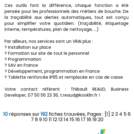
Ces outils font la différence, chaque fonction a été
pensée pour les professionnels des métiers de bouche. De
la traçabilité aux alertes automatiques, tout est conçu
pour simplifier votre quotidien. (traçabilité, étiquetage
interne, températures, plan de nettoyage, …)
Par ailleurs, nos services sont un VRAI plus :
? Installation sur place
? Formation sur site de tout le personnel
? Programmation
? SAV en France
? Développement, programmation en France
? Tablette renforcée IP65 et remplacée en cas de casse
Votre contact référent : Thibault REAUD, Business
Developer, 07 50 56 23 36, t.reaud@kooklin.fr !
10
réponses sur
192
fiches trouvées, Pages : [1]
2
3
4
5
6
7
8
9
10
11
12
13
14
15
16
17
18
19
20