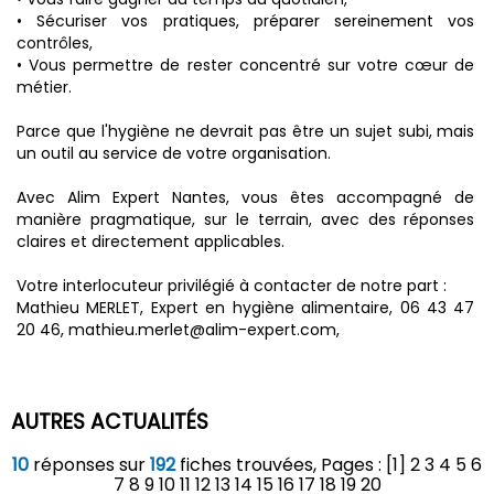
• Sécuriser vos pratiques, préparer sereinement vos
contrôles,
• Vous permettre de rester concentré sur votre cœur de
métier.
Parce que l'hygiène ne devrait pas être un sujet subi, mais
un outil au service de votre organisation.
Avec Alim Expert Nantes, vous êtes accompagné de
manière pragmatique, sur le terrain, avec des réponses
claires et directement applicables.
Votre interlocuteur privilégié à contacter de notre part :
Mathieu MERLET, Expert en hygiène alimentaire, 06 43 47
20 46, mathieu.merlet@alim-expert.com,
AUTRES ACTUALITÉS
10
réponses sur
192
fiches trouvées, Pages : [1]
2
3
4
5
6
7
8
9
10
11
12
13
14
15
16
17
18
19
20