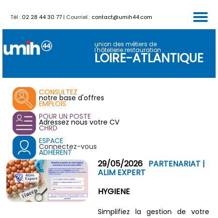
Tél :
02 28 44 30 77
| Courriel :
contact@umih44.com
FORMATIONS
PARTENAIRES
CALENDRIER
ACTUALITES
SERVICES
ACCUEIL
VENTES
union des métiers de
l'hôtellerie restauration
LOIRE-ATLANTIQUE
CONSULTEZ
notre base d'offres
EMPLOIS
POUR UN POSTE
Adressez nous votre CV
CHRD
ESPACE
Connectez-vous
ADHÉRENT
29/05/2026
PARTENARIAT |
ALIM EXPERT
HYGIENE
Simplifiez la gestion de votre