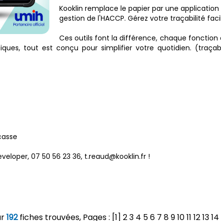
Kooklin remplace le papier par une application
gestion de l'HACCP. Gérez votre traçabilité fa
Ces outils font la différence, chaque fonction
ques, tout est conçu pour simplifier votre quotidien. (traçab
casse
veloper, 07 50 56 23 36, t.reaud@kooklin.fr !
ur
192
fiches trouvées, Pages : [1]
2
3
4
5
6
7
8
9
10
11
12
13
14